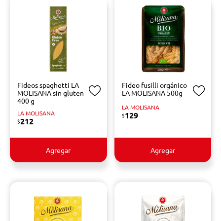
Fideos spaghetti LA
Fideo fusilli orgánico
MOLISANA sin gluten
LA MOLISANA 500g
400 g
LA MOLISANA
LA MOLISANA
129
$
212
$
Agregar
Agregar