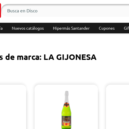
ía
Nuevos catálogos
Hipermás Santander
Cupones
Gif
s de marca: LA GIJONESA