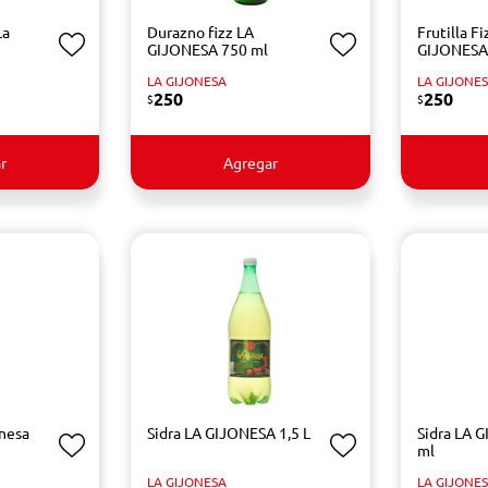
La
Durazno fizz LA
Frutilla Fi
GIJONESA 750 ml
GIJONESA
LA GIJONESA
LA GIJONE
250
250
$
$
r
Agregar
onesa
Sidra LA GIJONESA 1,5 L
Sidra LA 
ml
LA GIJONESA
LA GIJONE