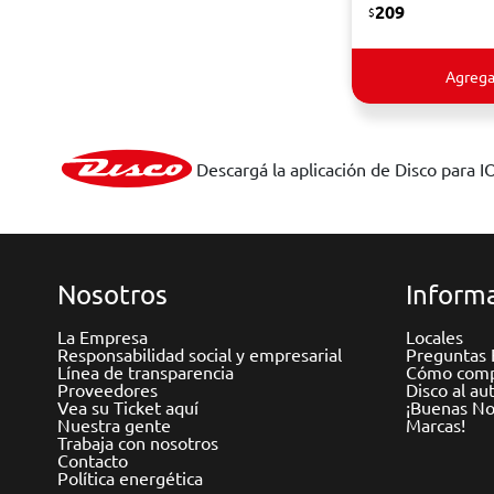
209
$
Agrega
Descargá la aplicación de Disco para I
Nosotros
Informa
La Empresa
Locales
Responsabilidad social y empresarial
Preguntas 
Línea de transparencia
Cómo comp
Proveedores
Disco al au
Vea su Ticket aquí
¡Buenas Not
Nuestra gente
Marcas!
Trabaja con nosotros
Contacto
Política energética