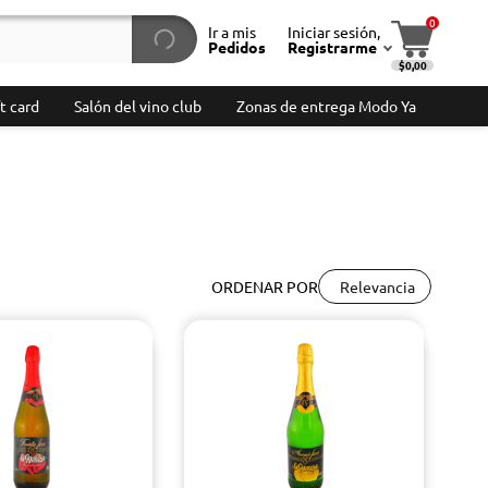
0
Ir a mis
Iniciar sesión,
Pedidos
Registrarme
$0,00
t card
Salón del vino club
Zonas de entrega Modo Ya
Relevancia
ORDENAR POR