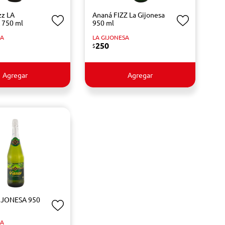
zz LA
Ananá FIZZ La Gijonesa
 750 ml
950 ml
SA
LA GIJONESA
250
$
Agregar
Agregar
GIJONESA 950
SA