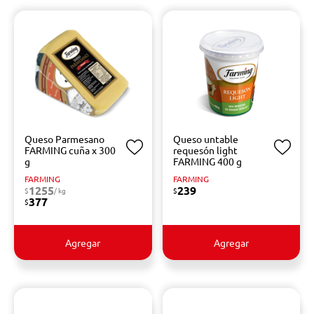
Queso Parmesano
Queso untable
FARMING cuña x 300
requesón light
g
FARMING 400 g
FARMING
FARMING
1255
239
$
/ kg
$
377
$
Agregar
Agregar