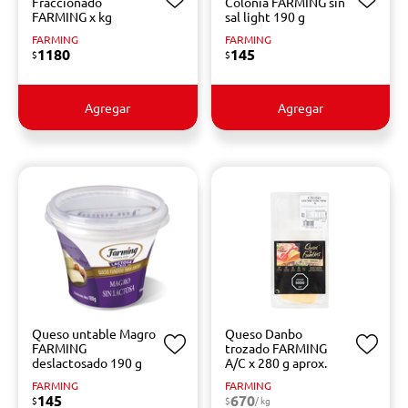
Fraccionado
Colonia FARMING sin
FARMING x kg
sal light 190 g
FARMING
FARMING
1180
145
$
$
Agregar
Agregar
Queso untable Magro
Queso Danbo
FARMING
trozado FARMING
deslactosado 190 g
A/C x 280 g aprox.
FARMING
FARMING
145
670
$
$
/ kg