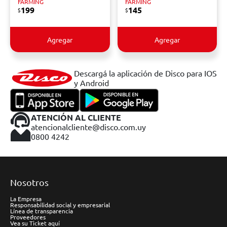
FARMING
FARMING
199
145
$
$
Agregar
Agregar
Descargá la aplicación de Disco para IOS
y Android
ATENCIÓN AL CLIENTE
atencionalcliente@disco.com.uy
0800 4242
Nosotros
La Empresa
Responsabilidad social y empresarial
Línea de transparencia
Proveedores
Vea su Ticket aquí