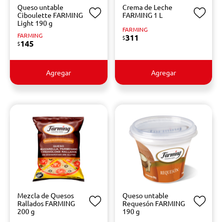
Queso untable
Crema de Leche
Ciboulette FARMING
FARMING 1 L
Light 190 g
FARMING
FARMING
311
$
145
$
Agregar
Agregar
Mezcla de Quesos
Queso untable
Rallados FARMING
Requesón FARMING
200 g
190 g