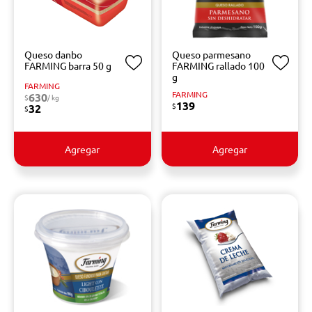
Queso danbo
Queso parmesano
FARMING barra 50 g
FARMING rallado 100
g
FARMING
FARMING
630
$
/ kg
139
$
32
$
Agregar
Agregar