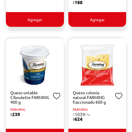
188
$
Agregar
Agregar
Queso untable
Queso colonia
Ciboulette FARMING
natural FARMING
400 g
fraccionado 600 g
FARMING
FARMING
239
1039
$
$
/ kg
624
$