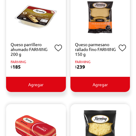
Queso parrillero
Queso parmesano
ahumado FARMING
rallado fino FARMING
200 g
150 g
FARMING
FARMING
185
239
$
$
Agregar
Agregar