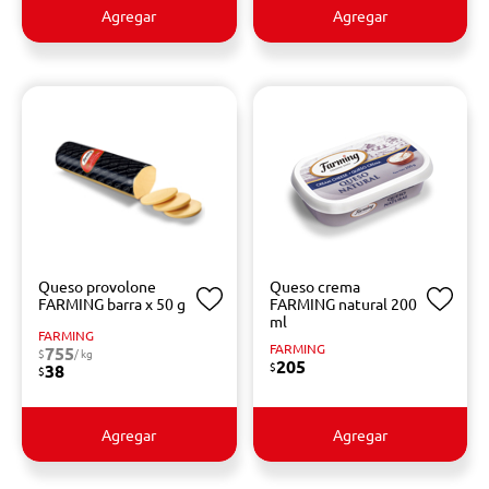
Agregar
Agregar
Queso provolone
Queso crema
FARMING barra x 50 g
FARMING natural 200
ml
FARMING
FARMING
755
$
/ kg
205
$
38
$
Agregar
Agregar