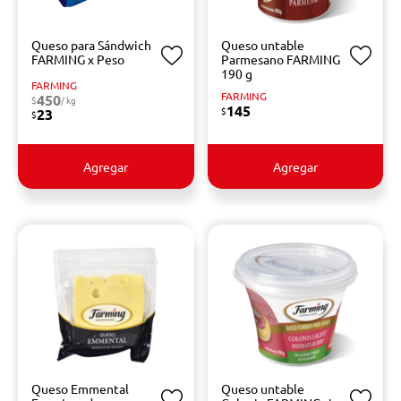
Queso para Sándwich
Queso untable
FARMING x Peso
Parmesano FARMING
190 g
FARMING
FARMING
450
$
/ kg
145
$
23
$
Agregar
Agregar
Queso Emmental
Queso untable