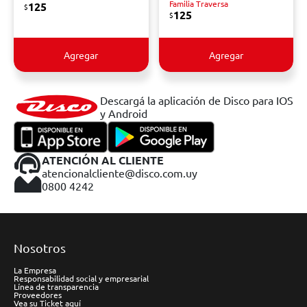
Familia Traversa
125
$
125
$
Agregar
Agregar
Descargá la aplicación de Disco para IOS
y Android
ATENCIÓN AL CLIENTE
atencionalcliente@disco.com.uy
0800 4242
Nosotros
La Empresa
Responsabilidad social y empresarial
Línea de transparencia
Proveedores
Vea su Ticket aquí