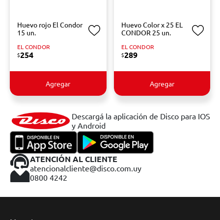
Huevo rojo El Condor
Huevo Color x 25 EL
15 un.
CONDOR 25 un.
EL CONDOR
EL CONDOR
254
289
$
$
Agregar
Agregar
Descargá la aplicación de Disco para IOS
y Android
ATENCIÓN AL CLIENTE
atencionalcliente@disco.com.uy
0800 4242