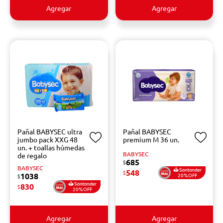
Agregar
Agregar
Pañal BABYSEC ultra
Pañal BABYSEC
jumbo pack XXG 48
premium M 36 un.
un. + toallas húmedas
BABYSEC
de regalo
685
$
BABYSEC
548
$
1038
20%OFF
$
830
$
20%OFF
Agregar
Agregar