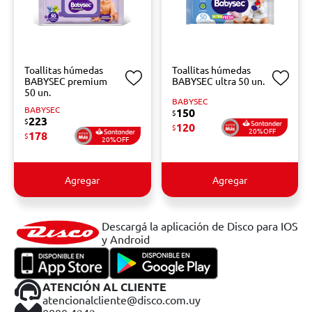
Toallitas húmedas
Toallitas húmedas
BABYSEC premium
BABYSEC ultra 50 un.
50 un.
BABYSEC
BABYSEC
150
$
223
$
120
$
20%OFF
178
$
20%OFF
Agregar
Agregar
Descargá la aplicación de Disco para IOS
y Android
ATENCIÓN AL CLIENTE
atencionalcliente@disco.com.uy