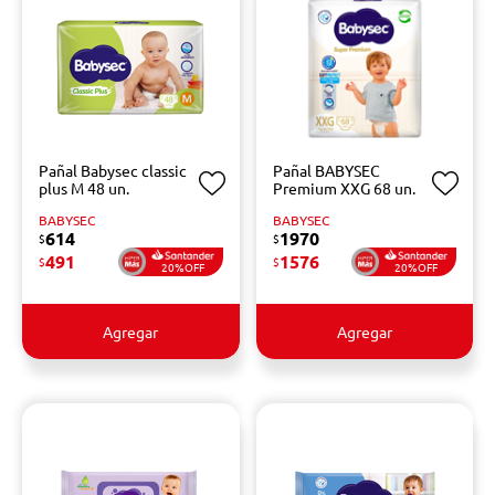
Pañal Babysec classic
Pañal BABYSEC
plus M 48 un.
Premium XXG 68 un.
BABYSEC
BABYSEC
614
1970
$
$
491
1576
$
$
20%OFF
20%OFF
Agregar
Agregar