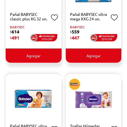
Pañal BABYSEC
Pañal BABYSEC ultra
classic plus XG 32 un.
mega XXG 24 un.
BABYSEC
BABYSEC
614
559
$
$
491
447
$
$
20%OFF
20%OFF
Agregar
Agregar
Pañal BABYSEC ultra
Toallas Húmedas