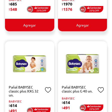
685
1970
$
$
548
1576
$
$
20%OFF
20%OFF
Agregar
Agregar
Pañal BABYSEC
Pañal BABYSEC
classic plus XXG 32
classic plus G 40 un.
un.
BABYSEC
BABYSEC
614
$
614
$
491
$
20%OFF
491
$
20%OFF