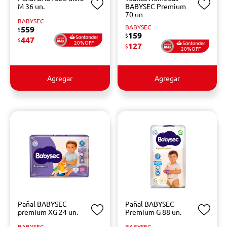
M 36 un.
BABYSEC Premium
70 un
BABYSEC
BABYSEC
559
$
159
$
447
$
20%OFF
127
$
20%OFF
Agregar
Agregar
Pañal BABYSEC
Pañal BABYSEC
premium XG 24 un.
Premium G 88 un.
BABYSEC
BABYSEC