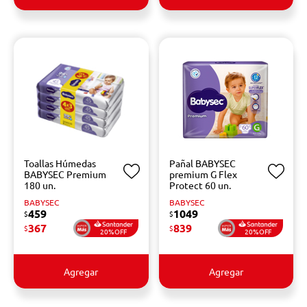
Toallas Húmedas
Pañal BABYSEC
BABYSEC Premium
premium G Flex
180 un.
Protect 60 un.
BABYSEC
BABYSEC
459
1049
$
$
367
839
$
$
20%OFF
20%OFF
Agregar
Agregar