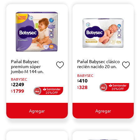
Pañal Babysec
Pañal Babysec clásico
premium súper
recién nacido 20 un.
jumbo M 144 un.
BABYSEC
BABYSEC
410
$
2249
$
328
$
20%OFF
1799
$
20%OFF
Agregar
Agregar