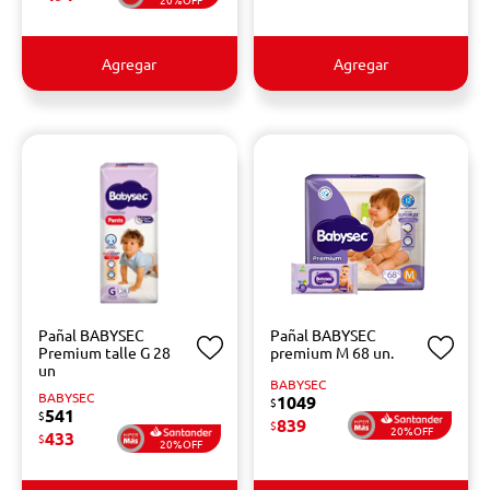
Agregar
Agregar
Pañal BABYSEC
Pañal BABYSEC
Premium talle G 28
premium M 68 un.
un
BABYSEC
BABYSEC
1049
$
541
$
839
$
20%OFF
433
$
20%OFF