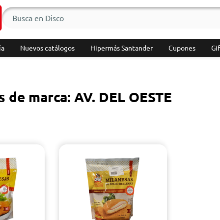
ía
Nuevos catálogos
Hipermás Santander
Cupones
Gif
s de marca: AV. DEL OESTE