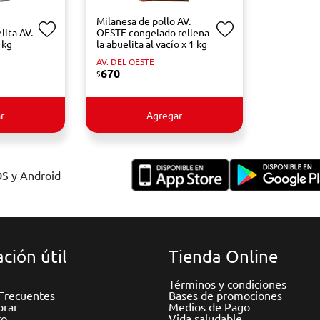
Milanesa de pollo AV.
lita AV.
OESTE congelado rellena
 kg
la abuelita al vacío x 1 kg
AV. DEL OESTE
670
$
r
Agregar
OS y Android
ción útil
Tienda Online
Términos y condiciones
Frecuentes
Bases de promociones
rar
Medios de Pago
to
Vida saludable