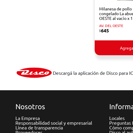
Milanesa de pollo
congelado La abue
OESTE al vacío x 1
AV. DEL OESTE
645
$
Agrega
Descargá la aplicación de Disco para I
Nosotros
Informa
La Empresa
Locales
Responsabilidad social y empresarial
Preguntas 
Línea de transparencia
Cómo comp
Proveedores
Disco al au