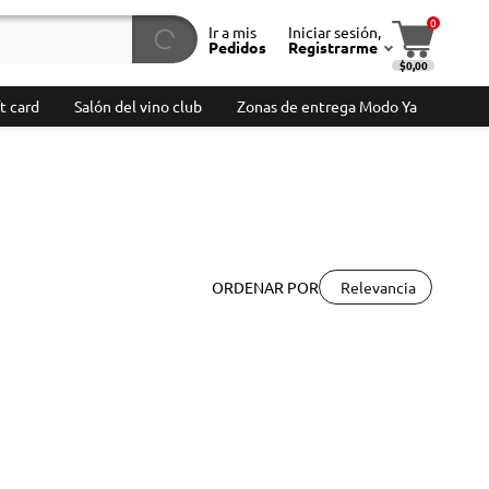
0
Ir a mis
Iniciar sesión,
Pedidos
Registrarme
$0,00
t card
Salón del vino club
Zonas de entrega Modo Ya
Relevancia
ORDENAR POR