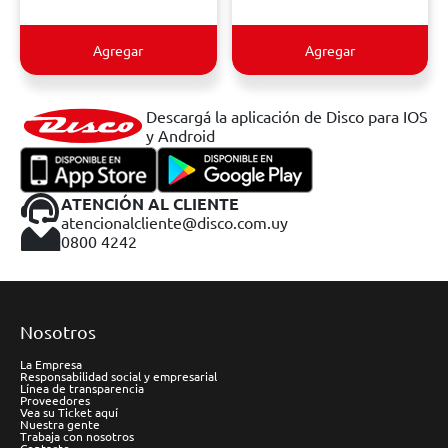
Agregar
Agregar
Descargá la aplicación de Disco para IOS
y Android
ATENCIÓN AL CLIENTE
atencionalcliente@disco.com.uy
0800 4242
Nosotros
La Empresa
Responsabilidad social y empresarial
Línea de transparencia
Proveedores
Vea su Ticket aquí
Nuestra gente
Trabaja con nosotros