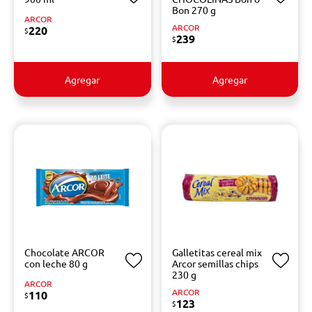
Bon 270 g
ARCOR
ARCOR
220
$
239
$
Agregar
Agregar
Chocolate ARCOR
Galletitas cereal mix
con leche 80 g
Arcor semillas chips
230 g
ARCOR
ARCOR
110
$
123
$