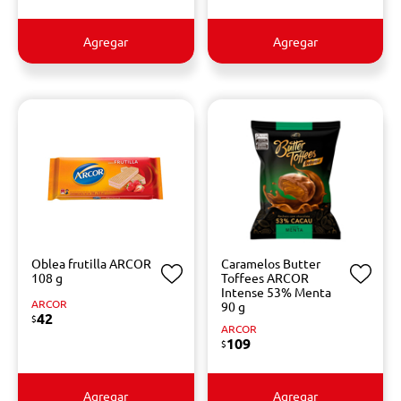
Agregar
Agregar
Oblea frutilla ARCOR
Caramelos Butter
108 g
Toffees ARCOR
Intense 53% Menta
ARCOR
90 g
42
$
ARCOR
109
$
Agregar
Agregar