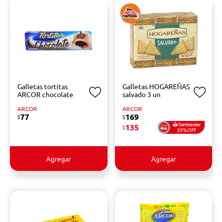
Galletas tortitas
Galletas HOGAREÑAS
ARCOR chocolate
salvado 3 un
ARCOR
ARCOR
77
169
$
$
135
$
20%OFF
Agregar
Agregar