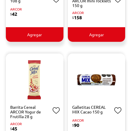
108 g
ARCOR mini rocklets
150 g
ARCOR
ARCOR
42
$
158
$
Agregar
Agregar
Barrita Cereal
Galletitas CEREAL
ARCOR Yogur de
MIX Cacao 150 g
Frutilla 28 g
ARCOR
ARCOR
90
$
45
$