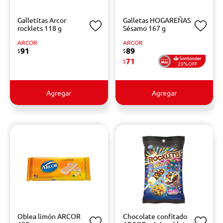
Galletitas Arcor
Galletas HOGAREÑAS
rocklets 118 g
Sésamo 167 g
ARCOR
ARCOR
91
89
$
$
71
$
20%OFF
Agregar
Agregar
Oblea limón ARCOR
Chocolate confitado