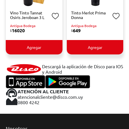
Vino Tinto Tannat
Tinto Merlot Prima
Osiris Jeroboan 3 L
Donna
Antigua Bodega
Antigua Bodega
16020
649
$
$
Agregar
Agregar
Descargá la aplicación de Disco para IOS
y Android
ATENCIÓN AL CLIENTE
atencionalcliente@disco.com.uy
0800 4242
Nosotros