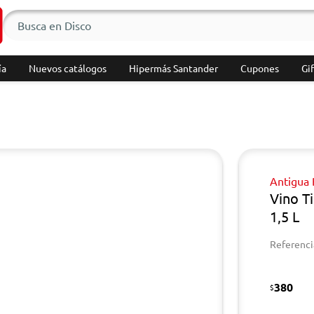
ía
Nuevos catálogos
Hipermás Santander
Cupones
Gif
Antigua
Vino T
1,5 L
Referenci
380
$