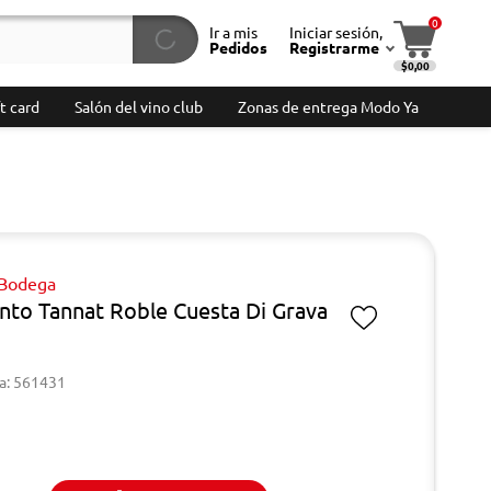
0
Ir a mis
Iniciar sesión,
Pedidos
Registrarme
$0,00
t card
Salón del vino club
Zonas de entrega Modo Ya
 Bodega
into Tannat Roble Cuesta Di Grava
a: 561431