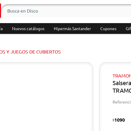
ía
Nuevos catálogos
Hipermás Santander
Cupones
Gif
OS Y JUEGOS DE CUBIERTOS
TRAMON
Salsera
TRAM
Referenci
1090
$