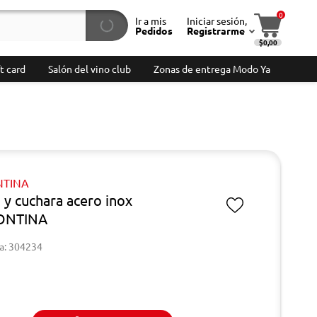
0
Ir a mis
Iniciar sesión,
Pedidos
Registrarme
$0,00
t card
Salón del vino club
Zonas de entrega Modo Ya
TINA
 y cuchara acero inox
ONTINA
a: 304234