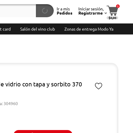
0
Ir a mis
Iniciar sesión,
Pedidos
Registrarme
$0,00
t card
Salón del vino club
Zonas de entrega Modo Ya
e vidrio con tapa y sorbito 370
a: 304960