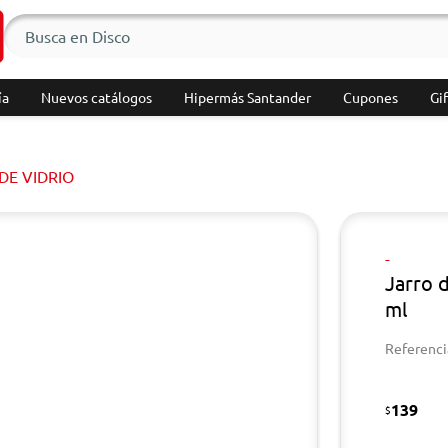
ía
Nuevos catálogos
Hipermás Santander
Cupones
Gif
DE VIDRIO
-
Jarro d
ml
Referenci
139
$