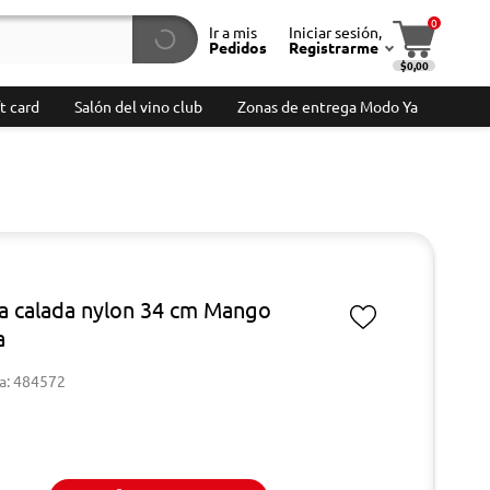
0
Ir a mis
Iniciar sesión,
Pedidos
Registrarme
$0,00
t card
Salón del vino club
Zonas de entrega Modo Ya
a calada nylon 34 cm Mango
a
a: 484572