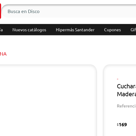
ía
Nuevos catálogos
Hipermás Santander
Cupones
Gif
INA
-
Cuchar
Mader
Referenci
169
$