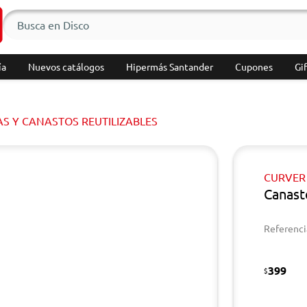
ía
Nuevos catálogos
Hipermás Santander
Cupones
Gif
AS Y CANASTOS REUTILIZABLES
CURVER
Canast
Referenci
399
$