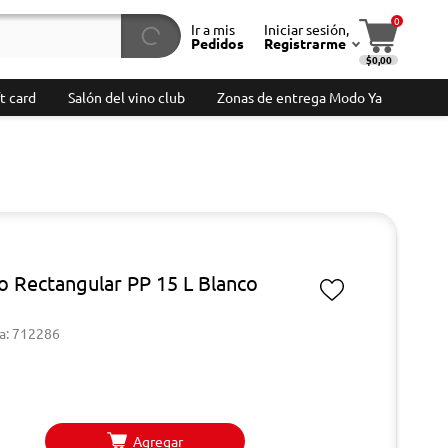
0
Ir a mis
Iniciar sesión,
Pedidos
Registrarme
$0,00
t card
Salón del vino club
Zonas de entrega Modo Ya
o Rectangular PP 15 L Blanco
a: 712286
Agregar