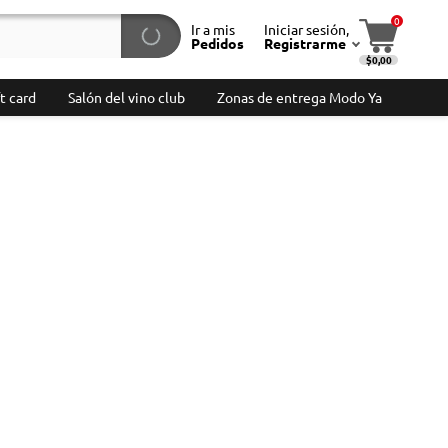
0
Ir a mis
Iniciar sesión,
Pedidos
Registrarme
$0,00
t card
Salón del vino club
Zonas de entrega Modo Ya