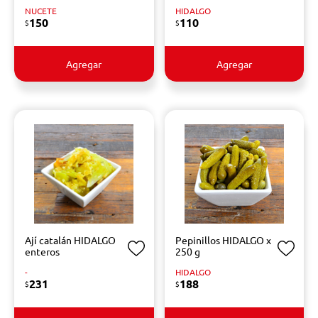
NUCETE
HIDALGO
150
110
$
$
Agregar
Agregar
Ají catalán HIDALGO
Pepinillos HIDALGO x
enteros
250 g
-
HIDALGO
231
188
$
$