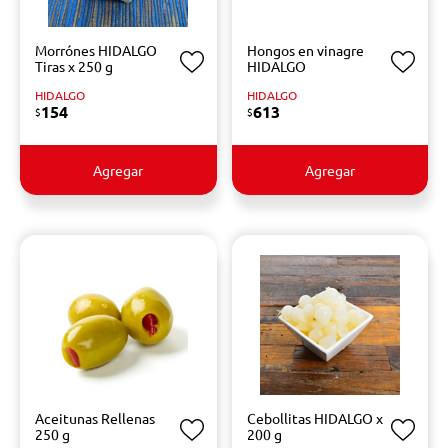
Morrónes HIDALGO
Hongos en vinagre
Tiras x 250 g
HIDALGO
HIDALGO
HIDALGO
154
613
$
$
Agregar
Agregar
Aceitunas Rellenas
Cebollitas HIDALGO x
250 g
200 g