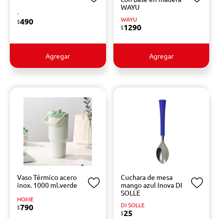
WAYU
-
WAYU
490
$
1290
$
Agregar
Agregar
Vaso Térmico acero
Cuchara de mesa
inox. 1000 ml.verde
mango azul Inova DI
SOLLE
HOME
DI SOLLE
790
$
25
$