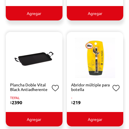
Agregar
Agregar
Plancha Doble Vital
Abridor múltiple para
Black Antiadherente
botella
TEFAL
-
2390
219
$
$
Agregar
Agregar