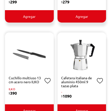
299
279
$
$
Agregar
Agregar
Cuchillo multiuso 13
Cafetera italiana de
cm acero nero ILKO
aluminio 450ml 9
tazas plata
ILKO
-
390
$
1090
$
Agregar
Agregar