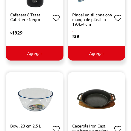
Cafetera 8 Tazas
Pincel en silicona con
Cafetiere Negro
mango de plástico
19,4x4 cm
-
-
1929
$
39
$
Agregar
Agregar
Bowl 23 cm 2,5 L
Cacerola Iron Cast
con base en madera