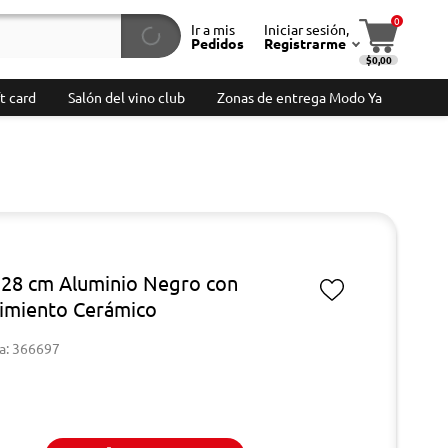
0
Ir a mis
Iniciar sesión,
Pedidos
Registrarme
$0,00
t card
Salón del vino club
Zonas de entrega Modo Ya
 28 cm Aluminio Negro con
imiento Cerámico
a: 366697