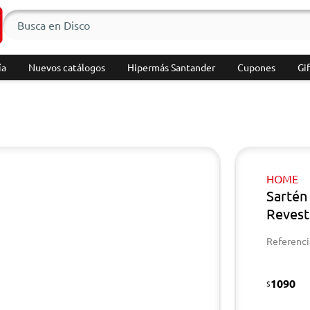
ía
Nuevos catálogos
Hipermás Santander
Cupones
Gif
HOME
Sartén
Revest
Referenci
1090
$