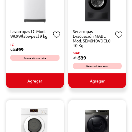
Lavarropas LG Mod.
Secarropas
Wt9Wlabwpecl 9 kg
Evacuación MABE
Mod. SEM010VDCL0
LG
10 Kg
499
U$S
MABE
539
U$S
Genera stickers extra
Genera stickers extra
Agregar
Agregar