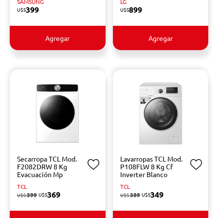
SAMSUNG
LG
399
899
U$S
U$S
Agregar
Agregar
Secarropa TCL Mod.
Lavarropas TCL Mod.
F2082DRW 8 Kg
P108FLW 8 Kg Cf
Evacuación Mp
Inverter Blanco
TCL
TCL
369
349
399
U$S
389
U$S
U$S
U$S