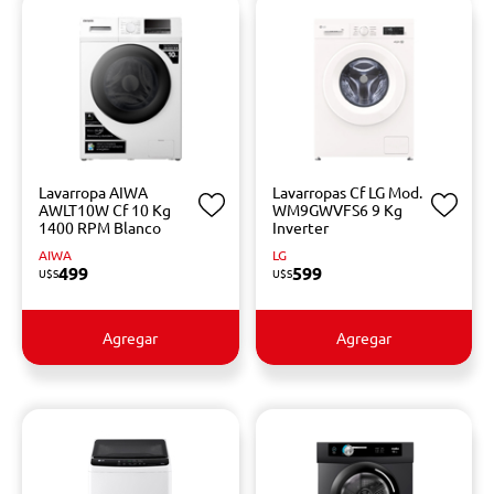
Lavarropa AIWA
Lavarropas Cf LG Mod.
AWLT10W Cf 10 Kg
WM9GWVFS6 9 Kg
1400 RPM Blanco
Inverter
AIWA
LG
499
599
U$S
U$S
Agregar
Agregar