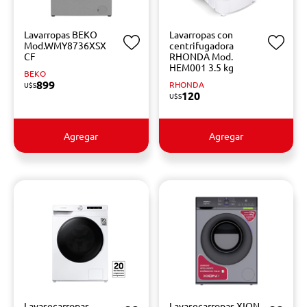
Lavarropas BEKO
Lavarropas con
Mod.WMY8736XSX
centrifugadora
CF
RHONDA Mod.
HEM001 3.5 kg
BEKO
899
RHONDA
U$S
120
U$S
Agregar
Agregar
Lavasecarropas
Lavasecarropas XION