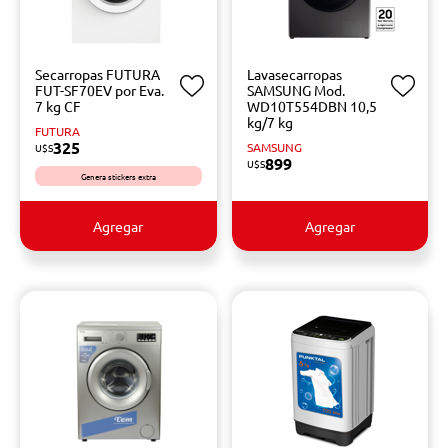
Secarropas FUTURA
Lavasecarropas
FUT-SF70EV por Eva.
SAMSUNG Mod.
7 kg CF
WD10T554DBN 10,5
kg/7 kg
FUTURA
325
SAMSUNG
U$S
899
U$S
Genera stickers extra
Agregar
Agregar