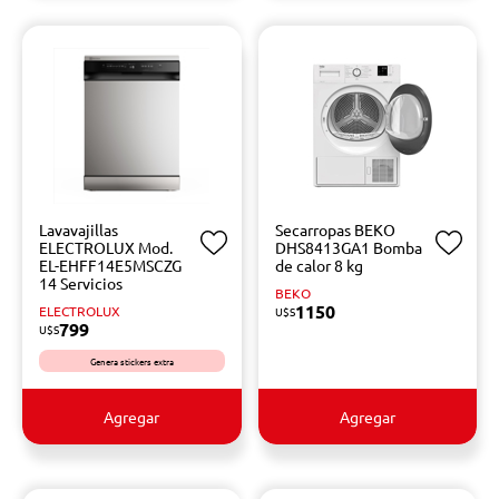
Lavavajillas
Secarropas BEKO
ELECTROLUX Mod.
DHS8413GA1 Bomba
EL-EHFF14E5MSCZG
de calor 8 kg
14 Servicios
BEKO
1150
ELECTROLUX
U$S
799
U$S
Genera stickers extra
Agregar
Agregar