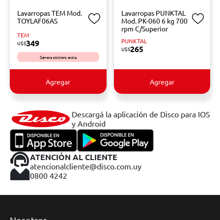
Lavarropas TEM Mod.
Lavarropas PUNKTAL
TOYLAF06AS
Mod. PK-060 6 kg 700
rpm C/Superior
TEM
PUNKTAL
349
U$S
265
U$S
Genera stickers extra
Agregar
Agregar
Descargá la aplicación de Disco para IOS
y Android
ATENCIÓN AL CLIENTE
atencionalcliente@disco.com.uy
0800 4242
Nosotros