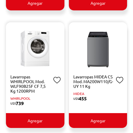
Agregar
Agregar
Lavarropas
Lavarropas MIDEA CS
WHIRLPOOL Mod.
Mod. MA200W110/G-
WLF90B25F CF 7,5
UY 11 Kg
Kg 1200RPM
MIDEA
455
WHIRLPOOL
U$S
739
U$S
Agregar
Agregar