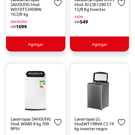
SAMSUNG Mod.
Mod. XI-LSE1280 Cf
WD10T534DBW
12/8 Kg Inverter
10,5/6 kg
XION
549
SAMSUNG
U$S
1099
U$S
Agregar
Agregar
Lavarropas SAMSUNG
Lavarropas LG
Mod. WA80 8 kg 700
Mod.WT19BV6 CS 19
RPM
kg inverter negro