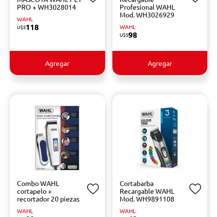
PRO + WH3028014
Profesional WAHL
Mod. WH3026929
WAHL
118
WAHL
U$S
98
U$S
Agregar
Agregar
Combo WAHL
Cortabarba
cortapelo +
Recargable WAHL
recortador 20 piezas
Mod. WH9891108
WAHL
WAHL