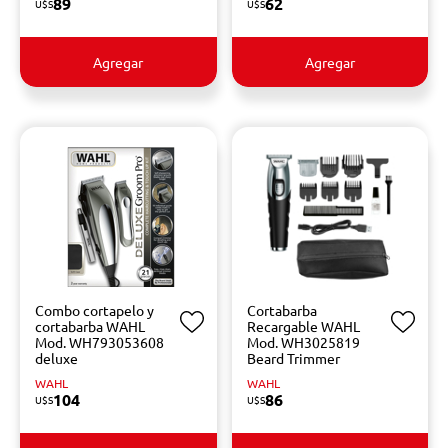
89
62
U$S
U$S
Agregar
Agregar
Combo cortapelo y
Cortabarba
cortabarba WAHL
Recargable WAHL
Mod. WH793053608
Mod. WH3025819
deluxe
Beard Trimmer
WAHL
WAHL
104
86
U$S
U$S