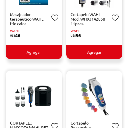
Masajeador
Cortapelo WAHL
terapéutico WAHL
Mod. WH93142858
frío calor
11pzas.
WAHL
WAHL
46
56
U$S
U$S
Agregar
Agregar
CORTAPELO
Cortapelo
MASCOTA WAHL PET
Recargable