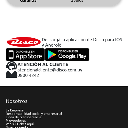
Garantía
2 Años
Descargá la aplicación de Disco para IOS
y Android
ATENCIÓN AL CLIENTE
atencionalcliente@disco.com.uy
0800 4242
Nosotros
La Empresa
Responsabilidad social y empresarial
Línea de transparencia
Proveedores
Vea su Ticket aquí
Nuestra gente