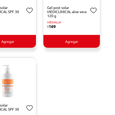
solar
Gel post solar
ICAL SPF 30
MEDICLINICAL aloe vera
120 g
MEDALLA
169
$
Agregar
Agregar
solar
ICAL SPF 30