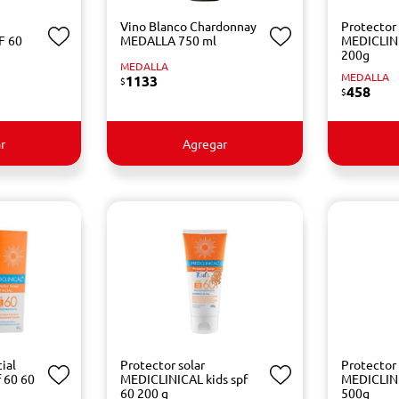
Vino Blanco Chardonnay
Protector 
F 60
MEDALLA 750 ml
MEDICLIN
200g
MEDALLA
MEDALLA
1133
$
458
$
r
Agregar
ial
Protector solar
Protector 
 60 60
MEDICLINICAL kids spf
MEDICLIN
60 200 g
500g