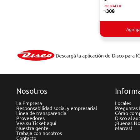
MEDALLA
308
$
Agrega
Descargá la aplicación de Disco para I
Nosotros
Informa
La Empresa
Locales
Responsabilidad social y empresarial
Preguntas 
Línea de transparencia
Cómo comp
Proveedores
Disco al au
Vea su Ticket aquí
¡Buenas Not
Nuestra gente
Marcas!
Trabaja con nosotros
Contacto