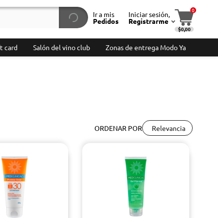
0
Ir a mis
Iniciar sesión,
Pedidos
Registrarme
$0,00
t card
Salón del vino club
Zonas de entrega Modo Ya
Relevancia
ORDENAR POR