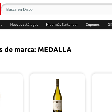
ía
Nuevos catálogos
Hipermás Santander
Cupones
Gif
s de marca: MEDALLA