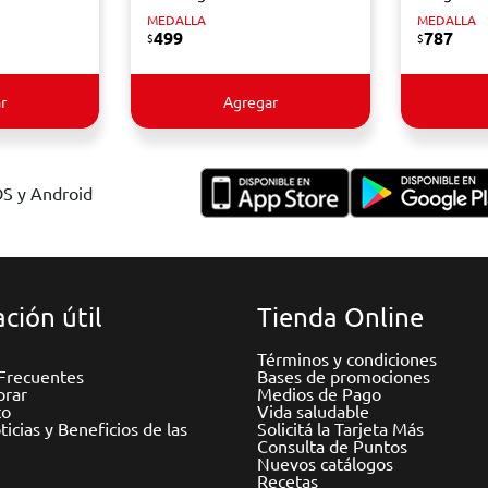
MEDALLA
MEDALLA
499
787
$
$
r
Agregar
OS y Android
ción útil
Tienda Online
Términos y condiciones
Frecuentes
Bases de promociones
rar
Medios de Pago
to
Vida saludable
icias y Beneficios de las
Solicitá la Tarjeta Más
Consulta de Puntos
Nuevos catálogos
Recetas