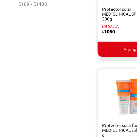
$169
-
$1133
Protector solar
MEDICLINICAL SP
500g
MEDALLA
1060
$
Agrega
Protector solar fac
MEDICLINICAL spf
g