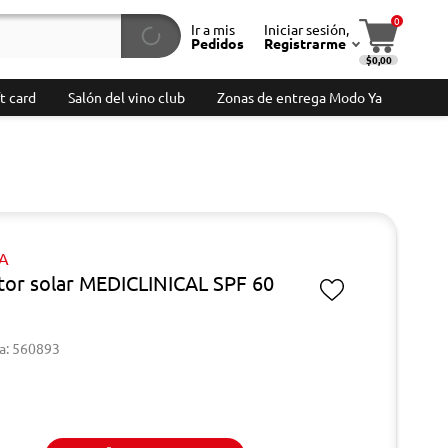
0
Ir a mis
Iniciar sesión,
Pedidos
Registrarme
$0,00
t card
Salón del vino club
Zonas de entrega Modo Ya
A
tor solar MEDICLINICAL SPF 60
a: 560893