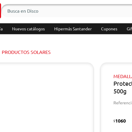
ía
Nuevos catálogos
Hipermás Santander
Cupones
Gif
PRODUCTOS SOLARES
MEDALL
Protec
500g
Referenci
1060
$