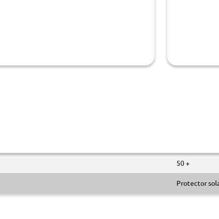
50 +
Protector sol