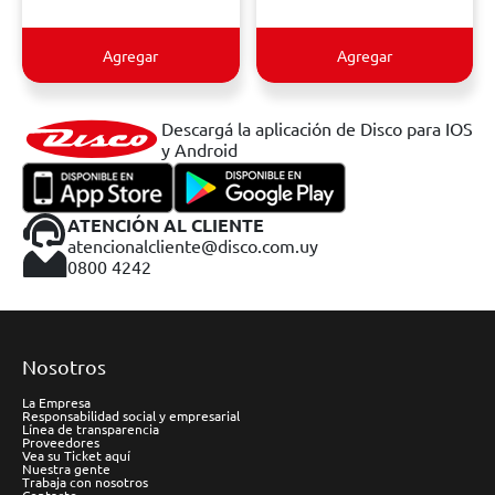
Agregar
Agregar
Descargá la aplicación de Disco para IOS
y Android
ATENCIÓN AL CLIENTE
atencionalcliente@disco.com.uy
0800 4242
Nosotros
La Empresa
Responsabilidad social y empresarial
Línea de transparencia
Proveedores
Vea su Ticket aquí
Nuestra gente
Trabaja con nosotros