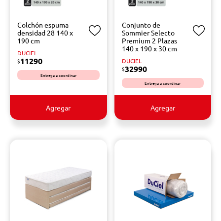
Colchón espuma
Conjunto de
densidad 28 140 x
Sommier Selecto
190 cm
Premium 2 Plazas
140 x 190 x 30 cm
DUCIEL
11290
DUCIEL
$
32990
$
Entrega a coordinar
Entrega a coordinar
Agregar
Agregar