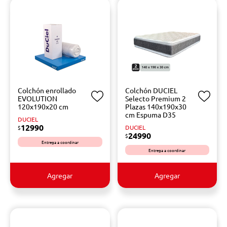
Colchón enrollado
Colchón DUCIEL
EVOLUTION
Selecto Premium 2
120x190x20 cm
Plazas 140x190x30
cm Espuma D35
DUCIEL
12990
DUCIEL
$
24990
$
Entrega a coordinar
Entrega a coordinar
Agregar
Agregar