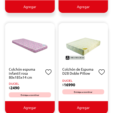
Agregar
Agregar
Colchón espuma
Colchón de Espuma
infantil rosa
D28 Doble Pillow
80x185x14 cm
DUCIEL
DUCIEL
16990
$
2490
$
Entrega a coordinar
Entrega a coordinar
Agregar
Agregar