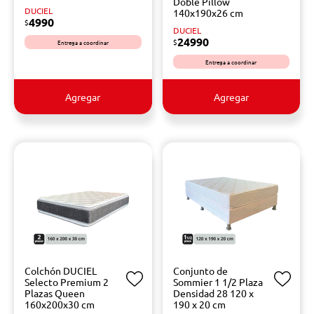
Doble Pillow
DUCIEL
140x190x26 cm
4990
$
DUCIEL
24990
$
Entrega a coordinar
Entrega a coordinar
Agregar
Agregar
Colchón DUCIEL
Conjunto de
Selecto Premium 2
Sommier 1 1/2 Plaza
Plazas Queen
Densidad 28 120 x
160x200x30 cm
190 x 20 cm