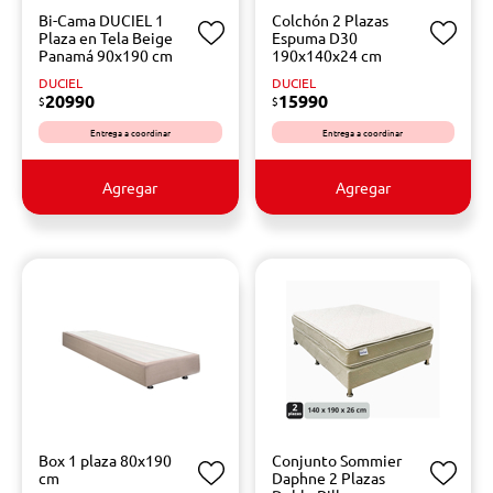
Bi-Cama DUCIEL 1
Colchón 2 Plazas
Plaza en Tela Beige
Espuma D30
Panamá 90x190 cm
190x140x24 cm
DUCIEL
DUCIEL
20990
15990
$
$
Entrega a coordinar
Entrega a coordinar
Agregar
Agregar
Box 1 plaza 80x190
Conjunto Sommier
cm
Daphne 2 Plazas