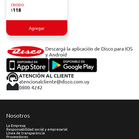
CRODO
118
$
Agregar
Descargá la aplicación de Disco para IOS
y Android
ATENCIÓN AL CLIENTE
atencionalcliente@disco.com.uy
0800 4242
Nosotros
La Empresa
Responsabilidad social y empresarial
Línea de transparencia
Proveedores