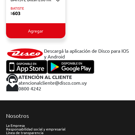
BATISTE
603
$
Agregar
Descargá la aplicación de Disco para IOS
y Android
ATENCIÓN AL CLIENTE
atencionalcliente@disco.com.uy
0800 4242
Nosotros
La Empresa
Responsabilidad social y empresarial
Línea de transparencia