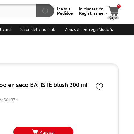
0
Ir a mis
Iniciar sesión,
Pedidos
Registrarme
$0,00
t card
Salón del vino club
Zonas de entrega Modo Ya
o en seco BATISTE blush 200 ml
a: 561374
Agregar