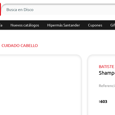
ía
Nuevos catálogos
Hipermás Santander
Cupones
Gif
CUIDADO CABELLO
BATISTE
Shampo
Referenci
603
$