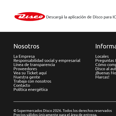
Descargá la aplicación de Disco para I
Nosotros
Informa
La Empresa
Locales
Responsabilidad social y empresarial
Preguntas 
Línea de transparencia
Cómo comp
Proveedores
Disco al au
Vea su Ticket aquí
¡Buenas Not
Nuestra gente
Marcas!
Trabaja con nosotros
Contacto
Política energética
© Supermercados Disco 2026. Todos los derechos reservados
Precios válidos únicamente para el área de entrega.