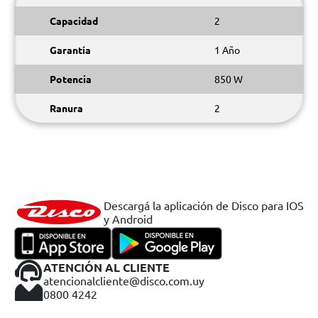
Capacidad
2
Garantía
1 Año
Potencia
850 W
Ranura
2
Descargá la aplicación de Disco para IOS
y Android
ATENCIÓN AL CLIENTE
atencionalcliente@disco.com.uy
0800 4242