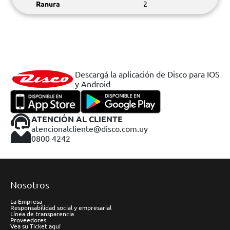
Ranura
2
Descargá la aplicación de Disco para IOS
y Android
ATENCIÓN AL CLIENTE
atencionalcliente@disco.com.uy
0800 4242
Nosotros
La Empresa
Responsabilidad social y empresarial
Línea de transparencia
Proveedores
Vea su Ticket aquí