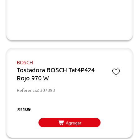
BOSCH
Tostadora BOSCH Tat4P424
Rojo 970 W
Referencia: 307898
109
U$S
Agregar