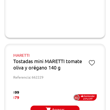
MARETTI
Tostadas mini MARETTI tomate
oliva y orégano 140 g
Referencia: 662229
99
$
79
$
20%OFF
Agregar