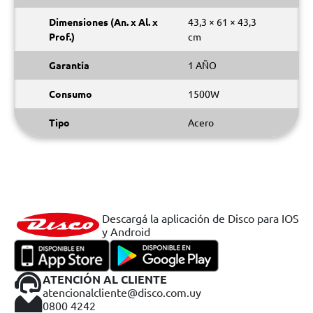
Dimensiones (An. x Al. x
43,3 × 61 × 43,3
Prof.)
cm
Garantía
1 AÑO
Consumo
1500W
Tipo
Acero
Descargá la aplicación de Disco para IOS
y Android
ATENCIÓN AL CLIENTE
atencionalcliente@disco.com.uy
0800 4242