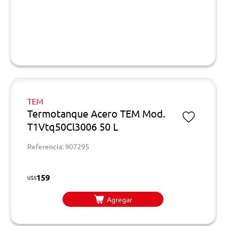
TEM
Termotanque Acero TEM Mod.
T1Vtq50Cl3006 50 L
Referencia: 907295
159
U$S
Agregar