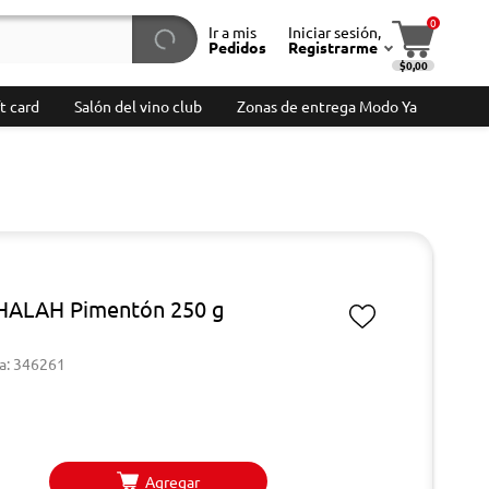
0
Ir a mis
Iniciar sesión,
Pedidos
Registrarme
$0,00
t card
Salón del vino club
Zonas de entrega Modo Ya
 HALAH Pimentón 250 g
a: 346261
Agregar