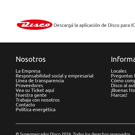
Descargá la aplicación de Disco para I
Nosotros
Informa
La Empresa
Locales
Responsabilidad social y empresarial
Preguntas 
Línea de transparencia
Cómo comp
Proveedores
Disco al au
Vea su Ticket aquí
¡Buenas Not
Nuestra gente
Marcas!
Trabaja con nosotros
Contacto
Política energética
© Supermercados Disco 2026. Todos los derechos reservados