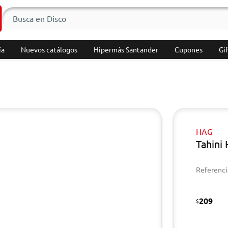
ía
Nuevos catálogos
Hipermás Santander
Cupones
Gif
HAG
Tahini
Referenci
209
$