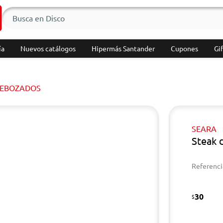
ía
Nuevos catálogos
Hipermás Santander
Cupones
Gif
REBOZADOS
SEARA
Steak 
Referenci
30
$