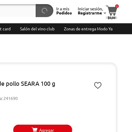
0
Ir a mis
Iniciar sesión,
Pedidos
Registrarme
$0,00
t card
Salón del vino club
Zonas de entrega Modo Ya
de pollo SEARA 100 g
a: 241690
Agregar