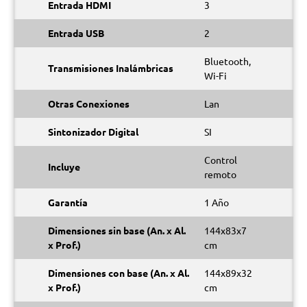
Entrada HDMI
3
Entrada USB
2
Bluetooth,
Transmisiones Inalámbricas
Wi-Fi
Otras Conexiones
Lan
Sintonizador Digital
SI
Control
Incluye
remoto
Garantía
1 Año
Dimensiones sin base (An. x Al.
144x83x7
x Prof.)
cm
Dimensiones con base (An. x Al.
144x89x32
x Prof.)
cm