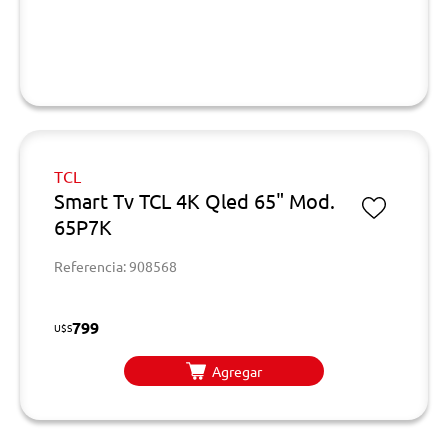
TCL
Smart Tv TCL 4K Qled 65" Mod.
65P7K
Referencia: 908568
799
U$S
Agregar