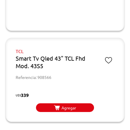
TCL
Smart Tv Qled 43" TCL Fhd
Mod. 43S5
Referencia: 908566
339
U$S
Agregar