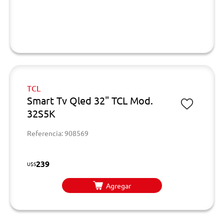
TCL
Smart Tv Qled 32" TCL Mod.
32S5K
Referencia: 908569
239
U$S
Agregar