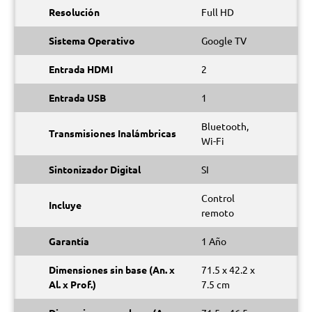
Resolución
Full HD
Sistema Operativo
Google TV
Entrada HDMI
2
Entrada USB
1
Bluetooth,
Transmisiones Inalámbricas
Wi-Fi
Sintonizador Digital
SI
Control
Incluye
remoto
Garantía
1 Año
Dimensiones sin base (An. x
71.5 x 42.2 x
Al. x Prof.)
7.5 cm