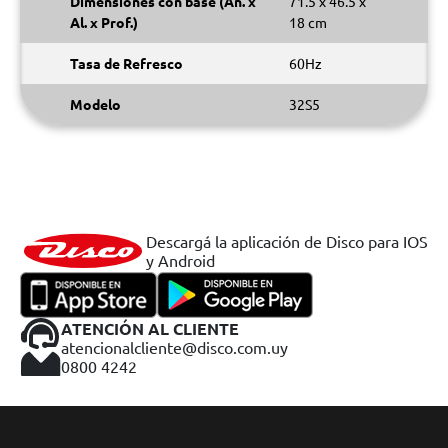
Dimensiones con base (An. x
71.5 x 46.5 x
Al. x Prof.)
18 cm
Tasa de Refresco
60Hz
Modelo
32S5
Descargá la aplicación de Disco para IOS
y Android
ATENCIÓN AL CLIENTE
atencionalcliente@disco.com.uy
0800 4242