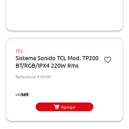
TCL
Sistema Sonido TCL Mod. TP200
BT/RGB/IPX4 220W Rms
Referencia: 910109
369
U$S
Agregar