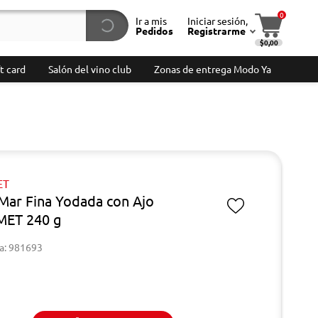
0
Ir a mis
Iniciar sesión,
Pedidos
Registrarme
$0,00
t card
Salón del vino club
Zonas de entrega Modo Ya
ET
 Mar Fina Yodada con Ajo
ET 240 g
a: 981693