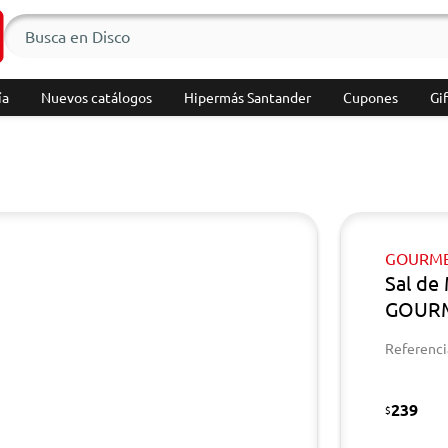
ía
Nuevos catálogos
Hipermás Santander
Cupones
Gif
GOURM
Sal de
GOURM
Referenci
239
$