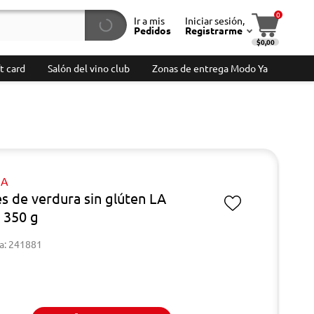
0
Ir a mis
Iniciar sesión,
Pedidos
Registrarme
$0,00
t card
Salón del vino club
Zonas de entrega Modo Ya
IA
es de verdura sin glúten LA
 350 g
a: 241881