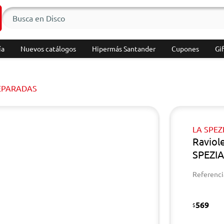
ía
Nuevos catálogos
Hipermás Santander
Cupones
Gif
EPARADAS
LA SPEZ
Raviol
SPEZIA
Referenci
569
$