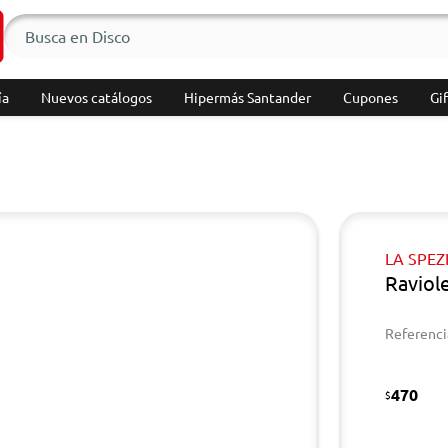
ía
Nuevos catálogos
Hipermás Santander
Cupones
Gif
LA SPEZ
Raviol
Referenci
470
$