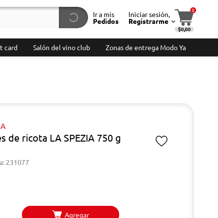
0
Ir a mis
Iniciar sesión,
Pedidos
Registrarme
$0,00
t card
Salón del vino club
Zonas de entrega Modo Ya
IA
es de ricota LA SPEZIA 750 g
a: 231077
Agregar