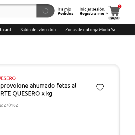
0
Ir a mis
Iniciar sesión,
Pedidos
Registrarme
$0,00
t card
Salón del vino club
Zonas de entrega Modo Ya
UESERO
provolone ahumado fetas al
ARTE QUESERO x kg
a: 270162