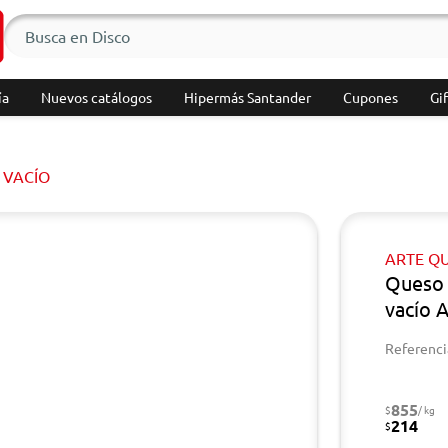
ía
Nuevos catálogos
Hipermás Santander
Cupones
Gif
 VACÍO
ARTE Q
Queso 
vacío 
Referenci
855
$
/ kg
214
$