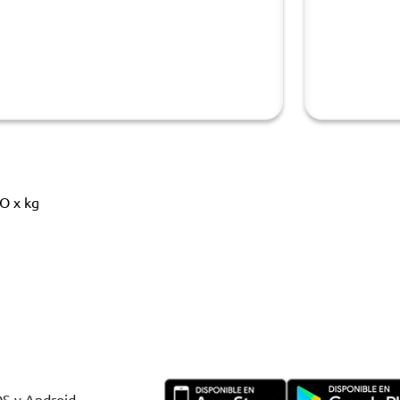
O x kg
OS y Android