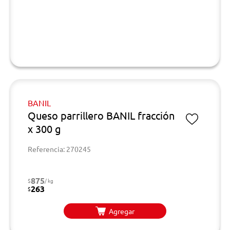
BANIL
Queso parrillero BANIL fracción
x 300 g
Referencia: 270245
875
$
/ kg
263
$
Agregar