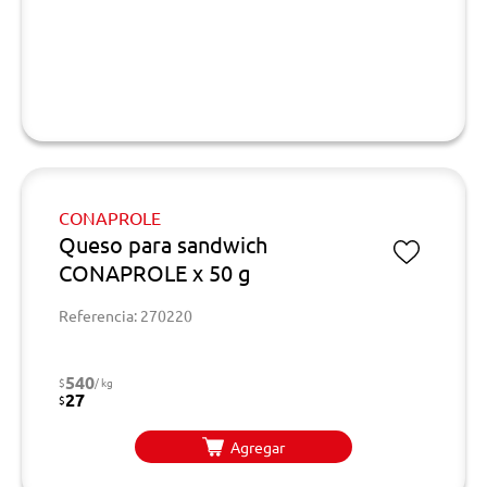
CONAPROLE
Queso para sandwich
CONAPROLE x 50 g
Referencia: 270220
540
$
/ kg
27
$
Agregar