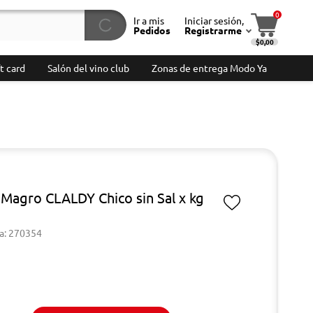
0
Ir a mis
Iniciar sesión,
Pedidos
Registrarme
$0,00
t card
Salón del vino club
Zonas de entrega Modo Ya
Magro CLALDY Chico sin Sal x kg
a: 270354