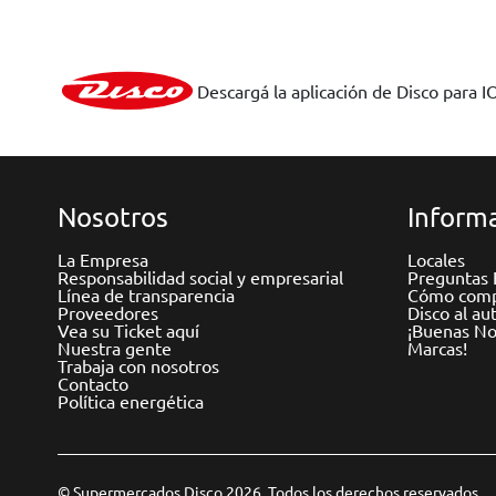
Descargá la aplicación de Disco para I
Nosotros
Informa
La Empresa
Locales
Responsabilidad social y empresarial
Preguntas 
Línea de transparencia
Cómo comp
Proveedores
Disco al au
Vea su Ticket aquí
¡Buenas Not
Nuestra gente
Marcas!
Trabaja con nosotros
Contacto
Política energética
© Supermercados Disco 2026. Todos los derechos reservados