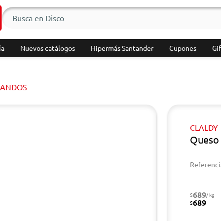
ía
Nuevos catálogos
Hipermás Santander
Cupones
Gif
LANDOS
CLALDY
Queso 
Referenci
689
$
/ kg
689
$