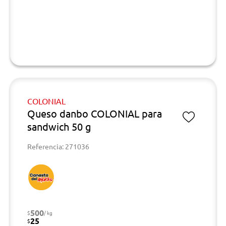
COLONIAL
Queso danbo COLONIAL para
sandwich 50 g
Referencia: 271036
500
$
/ kg
25
$