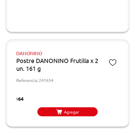
DANONINO
Postre DANONINO Frutilla x 2
un. 161 g
Referencia: 241654
64
$
Agregar