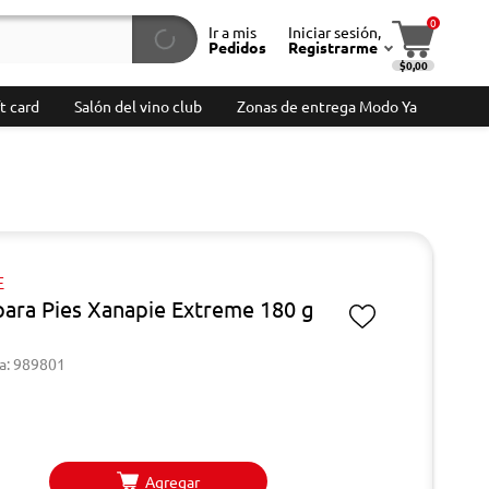
0
Ir a mis
Iniciar sesión,
Pedidos
Registrarme
$0,00
t card
Salón del vino club
Zonas de entrega Modo Ya
E
para Pies Xanapie Extreme 180 g
a: 989801
Agregar