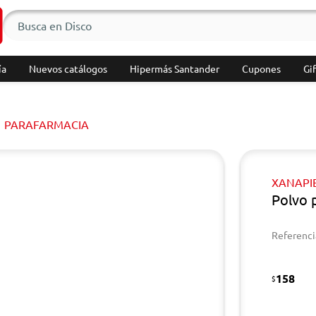
ía
Nuevos catálogos
Hipermás Santander
Cupones
Gif
PARAFARMACIA
XANAPI
Polvo 
Referenci
158
$