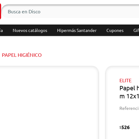
ía
Nuevos catálogos
Hipermás Santander
Cupones
Gif
PAPEL HIGIÉNICO
ELITE
Papel h
m 12x
Referenci
526
$