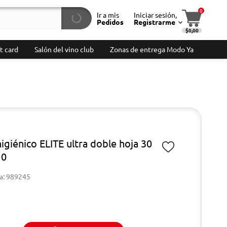
0
Ir a mis
Iniciar sesión,
Pedidos
Registrarme
$0,00
t card
Salón del vino club
Zonas de entrega Modo Ya
igiénico ELITE ultra doble hoja 30
10
a: 989245