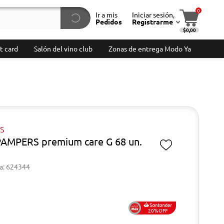
0
Ir a mis
Iniciar sesión,
Pedidos
Registrarme
$0,00
t card
Salón del vino club
Zonas de entrega Modo Ya
S
PAMPERS premium care G 68 un.
a: 624344
20%OFF