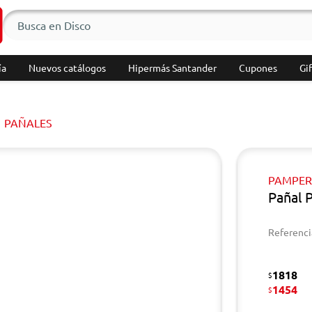
ía
Nuevos catálogos
Hipermás Santander
Cupones
Gif
PAÑALES
PAMPER
Pañal 
Referenci
1818
$
1454
$